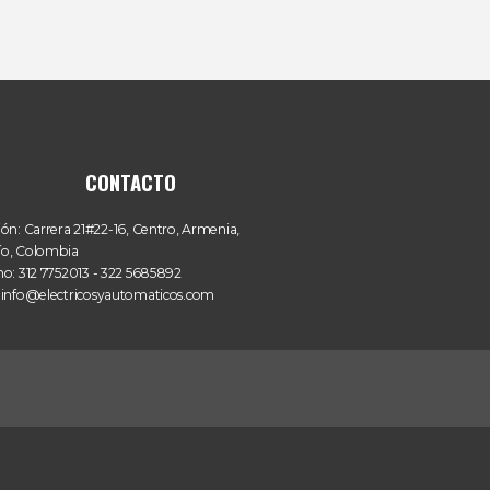
CONTACTO
ión:
Carrera 21#22-16, Centro, Armenia,
ío, Colombia
no:
312 7752013 - 322 5685892
info@electricosyautomaticos.com