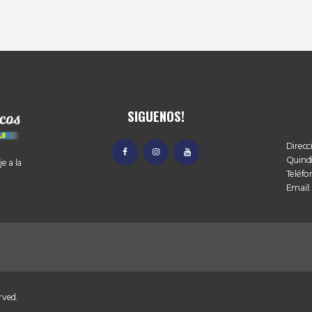
SIGUENOS!
Direcc
Quind
e a la
Teléfo
Email:
rved.