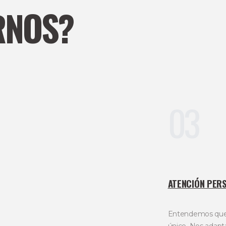
RNOS?
03
ATENCIÓN PER
Entendemos que 
único. Nos adapt