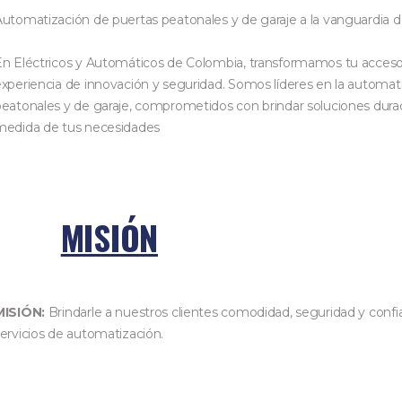
utomatización de puertas peatonales y de garaje a la vanguardia d
En Eléctricos y Automáticos de Colombia, transformamos tu acceso
xperiencia de innovación y seguridad. Somos líderes en la automat
eatonales y de garaje, comprometidos con brindar soluciones durade
medida de tus necesidades
MISIÓN
MISIÓN:
Brindarle a nuestros clientes comodidad, seguridad y con
ervicios de automatización.