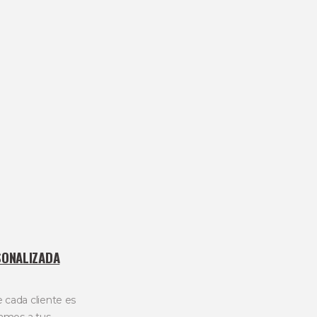
SONALIZADA
cada cliente es
amos a tus