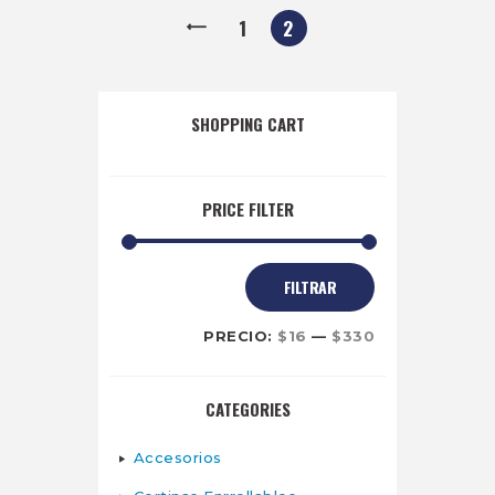
←
1
2
SHOPPING CART
PRICE FILTER
Precio
Precio
FILTRAR
mínimo
máximo
PRECIO:
$16
—
$330
CATEGORIES
Accesorios